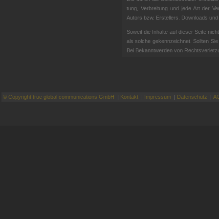
tung, Ver­brei­tung und jede Art der Ver­
Autors bzw. Er­stel­lers. Down­loads und Ko
So­weit die In­hal­te auf die­ser Sei­te nich
als sol­che ge­kenn­zeich­net. Soll­ten Si
Bei Be­kannt­wer­den von Rechts­ver­let­zun
© Copyright true global communications GmbH
|
Kontakt
|
Impressum
|
Datenschutz
|
A