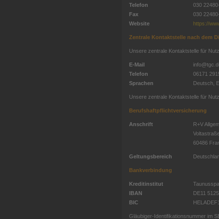
Telefon
030 22480
Fax
030 22480
Website
https://ww
Zentrale Kontaktstelle nach dem Di
Unsere zentrale Kontaktstelle für Nut
E-Mail
info@tgc.d
Telefon
06171 291
Sprachen
Deutsch, E
Unsere zentrale Kontaktstelle für Nut
Berufshaftpflichtversicherung
Anschrift
R+V Allge
Voltastraß
60486 Fran
Geltungsbereich
Deutschlan
Bankverbindung
Kreditinstitut
Taunusspa
IBAN
DE11 5125
BIC
HELADEF
Gläubiger-Identifikationsnummer im S