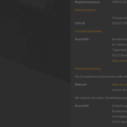
Registernummer
HRB 5120
Umsatzsteuer
Umsatzste
UST-ID
DE163778
Aufsichtsbehörde
Anschrift
Bundesnet
für Elektr
Tulpenfeld
53113 Bon
https://ww
Streitschlichtung
Die Europäische Kommission stellt eine
Website
https://ec
Unsere E-M
Wir nehmen an einem Streitbeilegungsv
Anschrift
Schlichtun
Bundesnet
Fehrbelline
10707 Berl