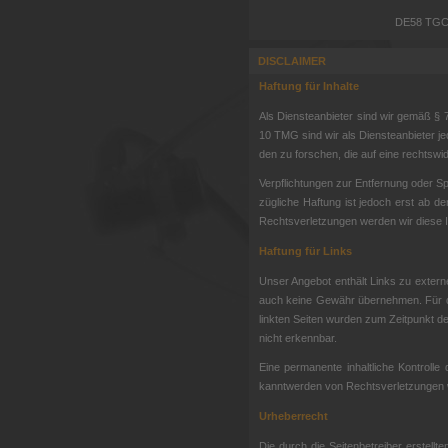
DE58 TGC 
DISCLAIMER
Haftung für Inhalte
Als Diens­te­an­bie­ter sind wir gemäß § 7
10 TMG sind wir als Diens­te­an­bie­ter je­
den zu for­schen, die auf eine rechts­wi­dri
Ver­pflich­tun­gen zur Ent­fer­nung oder S
züg­li­che Haf­tung ist je­doch erst ab d
Rechts­ver­let­zun­gen werden wir diese In
Haftung für Links
Unser Angebot enthält Links zu externen 
auch keine Ge­währ über­neh­men. Für die In­
link­ten Sei­ten wur­den zum Zeit­punkt de
nicht er­kenn­bar.
Eine per­ma­nen­te in­halt­li­che Kon­trol­
kannt­wer­den von Rechts­ver­let­zun­gen w
Urheberrecht
Die durch die Seitenbetreiber erstellten 