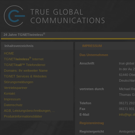
®
24 Jahre TGNET/wireless
Inhaltsverzeichnis
IMPRESSUM
HOME
Das Unternehmen
®
TGNET­
/wire­less
Internet
Anschrift
true glob
TGNET­
/call
™ Telefondienst
In der Au 
Domains: Ihr weltweiter Name
61440 Obe
TGNET Services & Websites
Deutschla
Störungs­mel­dun­gen
Vertriebspartner
vertreten durch
Michael R
Kontakt
Thomas Gi
Impressum
Telefon
06171 291
Datenschutz
Fax
06171 931
AGB, Leistungsbeschreibungen, ...
E-Mail
info@tgc.d
Pro­dukt­in­for­ma­tions­blät­ter
Registereintrag
Registergericht
Amtsgerich