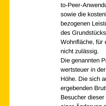
to-Peer-An­wen­du
so­wie die kosten­
be­zo­genen Leis­
des Grund­stücks
Wohn­fläche, für d
nicht zu­lässig.
Die ge­nann­ten P
wert­steuer in der
Höhe. Die sich a
erge­ben­den Brut
Be­su­cher die­se