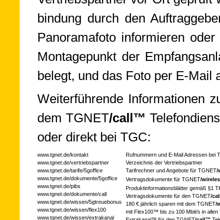
bin­dung durch den Auf­trag­ge­be
Pa­no­ra­ma­fo­to in­for­mie­ren oder
Mon­ta­ge­punkt der Em­pfangs­an­la
be­legt, und das Foto per E-Mail a
Wei­ter­füh­ren­de In­for­ma­tio­ne
dem TGNET­
/call™
Te­le­fon­dien
oder direkt bei TGC:
www.tgnet.de/kontakt
Rufnummern und E-Mail Adressen bei
www.tgnet.de/vertriebspartner
Verzeichnis der Vertriebspartner
www.tgnet.de/tarife/5goffice
Tarifrechner und Angebote für TGNET­
/
www.tgnet.de/dokumente/5goffice
Vertragsdokumente für TGNET­
/wire­le
www.tgnet.de/pibs
Produktinformationsblätter gemäß §1 
www.tgnet.de/dokumente/call
Vertragsdokumente für den TGNET­
/ca
www.tgnet.de/wissen/5gtreuebonus
180 € jährlich sparen mit dem TGNET­
/
www.tgnet.de/wissen/flex100
mit Flex100™ bis zu 100 Mbit/s in allen 
www.tgnet.de/wissen/extrakanal
Extra­kanal™ für den TGNET­
/call™
Tel