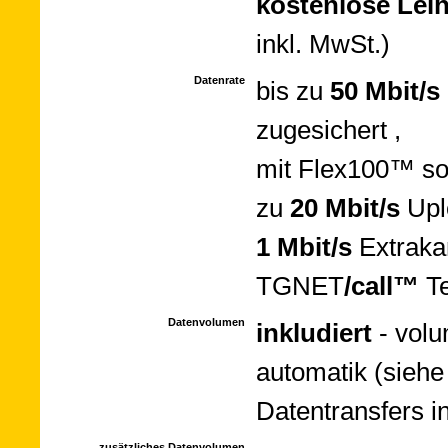
kosten­lose Leih
inkl. MwSt.)
Datenrate
bis zu
50 Mbit/s
zu­ge­si­chert ,
mit Flex100™ so
zu
20 Mbit/s
Up­l
1 Mbit/s
Extra­ka
TGNET­
/call™
Te
Datenvolumen
inkludiert
- vo­lu
auto­matik (siehe
Da­ten­trans­fers 
zusätzliches Datenvolumen