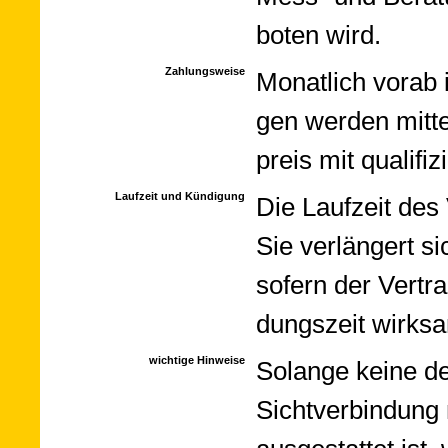
boten wird.
Zahlungsweise
Monat­lich vorab 
gen wer­den mit­t
preis mit qua­li­fi­z
Laufzeit und Kündigung
Die Lauf­zeit des 
Sie ver­län­gert s
so­fern der Ver­t
dungs­zeit wirk­sa
wichtige Hinweise
Solange keine de
Sicht­ver­bin­dun