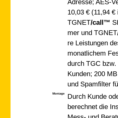
Adresse; AES-Ver­
10,03 € (11,94 € 
TGNET­
/call™
SI
mer und TGNET­
re Leis­tun­gen 
mo­nat­li­chem Fes
durch TGC bzw. 1
Kun­den; 200 M
und Spam­filter f
Montage
Durch Kun­de oder 
be­rech­net die In
Mess- und Be­ra­t