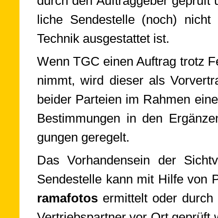
durch den Auf­trag­ge­ber ge­prüft 
liche Sen­de­stel­le (noch) nicht 
Tech­nik aus­ge­stat­tet ist.
Wenn TGC einen Auftrag trotz Fehl
nimmt, wird die­ser als Vor­ver­tr
bei­der Par­teien im Rah­men eines
Be­stim­mun­gen in den Er­gän­zen
gun­gen ge­re­gelt.
Das Vorhandensein der Sicht­v
Sen­de­stel­le kann mit Hil­fe von P
ra­ma­fo­tos
er­mit­telt oder dur
Ver­triebs­part­ner vor Ort geprüft