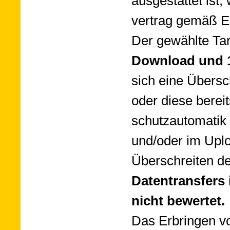
aus­ge­stat­tet ist,
ver­trag ge­mäß E
Der ge­wählte Tari
Down­load und 
sich eine Über­sc
oder die­se be­reits
schutz­auto­ma­ti
und/oder im Up­l
Über­schrei­ten 
Datentransfers 
nicht bewertet.
Das Er­brin­gen vo