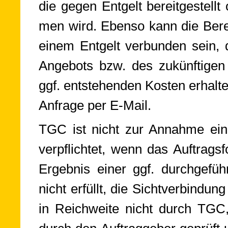
die ge­gen Ent­gelt be­reit­ge­stell
men wird. Eben­so kann die Be­reit­s
einem Ent­gelt ver­bun­den sein, 
An­ge­bots bzw. des zu­künf­ti­gen 
ggf. ent­ste­hen­den Kos­ten er­ha
An­frage per E-Mail.
TGC ist nicht zur Annahme eines
ver­pflich­tet, wenn das Auf­trags­fo
Er­geb­nis einer ggf. durch­ge­führ­t
nicht er­füllt, die Sicht­ver­bin­d
in Reich­weite nicht durch TGC,