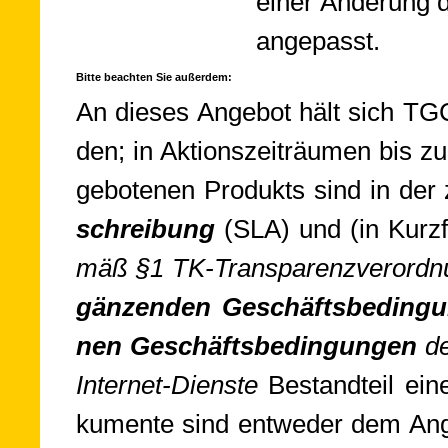
einer Än­de­rung 
an­ge­passt.
Bitte beachten Sie außerdem:
An die­ses An­ge­bot hält sich TG
den; in Ak­tions­zeit­räu­men bis z
ge­bo­te­nen Pro­dukts sind in der
schrei­bung
(SLA) und (in Kurz
mäß §1 TK-Trans­pa­renz­ver­ord­
gän­zen­den Ge­schäfts­be­din­g
nen Ge­schäfts­be­din­gun­gen
de
In­ter­net-Dien­ste
Be­stand­teil ein
ku­mente sind ent­we­der dem An­ge