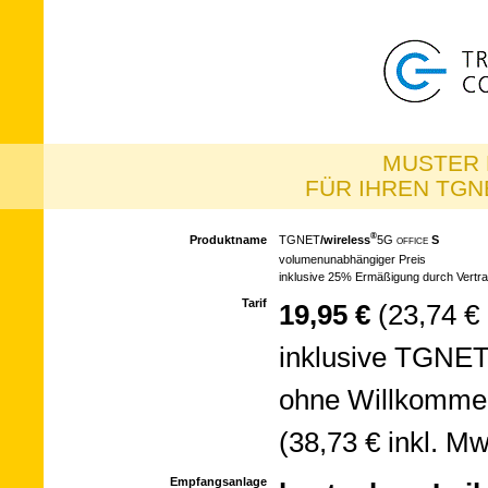
MUSTER 
FÜR IHREN TGNE
®
Produktname
TGNET­
/wire­less
5G
S
OFFICE
vo­lu­men­un­ab­hän­gi­ger Preis
inklusive 25% Er­mä­ßi­gung durch Ver­tra
Tarif
19,95 €
(23,74 € 
inklusive TGNET
ohne Will­kom­m
(38,73 € inkl. Mw
Empfangsanlage