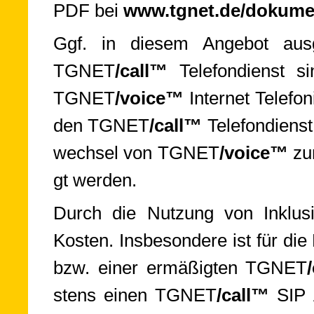
PDF bei
www.tgnet.de/do­ku­me
Ggf. in diesem An­ge­bot aus­ge­
TGNET­
/call™
Te­le­fon­dienst s
TGNET­
/voice™
In­ter­net Te­le­fo
den TGNET­
/call™
Te­le­fon­diens
wech­sel von TGNET­
/voice™
zu
gt wer­den.
Durch die Nutzung von Inklusivle
Kos­ten. Ins­be­son­de­re ist für 
bzw. ei­ner er­mäßig­ten TGNET­
stens ei­nen TGNET­
/call™
SIP A