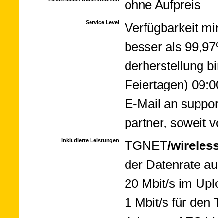
ohne Aufpreis
Service Level
Ver­füg­bar­keit 
bes­ser als 99,97
der­her­stel­lung 
Feier­ta­gen) 09:0
E-Mail an suppor
part­ner, so­weit 
inkludierte Leistungen
TGNET­
/wire­les
der Da­ten­ra­te 
20 Mbit/s im Up­
1 Mbit/s für den