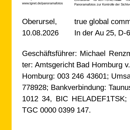
www.tgnet.de/panoramafotos
Panoramafotos zur Kontrolle der Sicht
Oberursel,
true global com
10.08.2026
In der Au 25, D-
Geschäftsführer: Michael Renzm
ter: Amts­ge­richt Bad Hom­burg
Hom­burg: 003 246 43601; Um­satz­s
778­928; Bank­ver­bin­dung: Tau­
1012 34, BIC HELA­DEF1­TSK; Gläu
TGC 0000 0399 147.