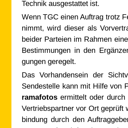
Tech­nik aus­ge­stat­tet ist.
Wenn TGC einen Auftrag trotz Fehl
nimmt, wird die­ser als Vor­ver­tr
bei­der Par­teien im Rah­men eines
Be­stim­mun­gen in den Er­gän­zen
gun­gen ge­re­gelt.
Das Vorhandensein der Sicht­v
Sen­de­stel­le kann mit Hil­fe von P
ra­ma­fo­tos
er­mit­telt oder dur
Ver­triebs­part­ner vor Ort geprüft
bin­dung durch den Auf­trag­ge­be