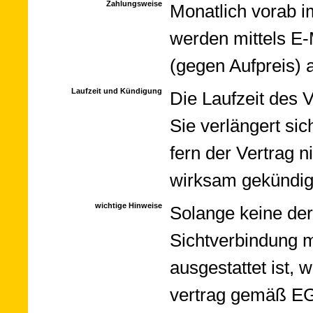
Zahlungsweise
Monat­lich vorab im
wer­den mit­tels E-M
(ge­gen Auf­preis) 
Laufzeit und Kündigung
Die Lauf­zeit des V
Sie ver­län­gert si
fern der Ver­trag 
wirk­sam ge­kün­dig
wichtige Hinweise
Solange keine der 
Sicht­ver­bin­dung
aus­ge­stat­tet ist, 
ver­trag ge­mäß EG