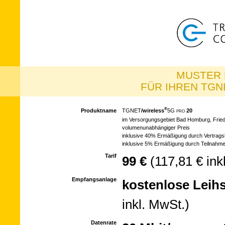
MUSTER 
FÜR IHREN TGNE
®
Produktname
TGNET­
/wire­less
5G
20
PRO
im Ver­sor­gungs­ge­biet Bad Homburg, Frie
vo­lu­men­un­ab­hän­gi­ger Preis
inklusive 40% Er­mä­ßi­gung durch Ver­trags­
inklusive 5% Er­mäßi­gung durch Teil­nah­m
Tarif
99 €
(117,81 € ink
Empfangsanlage
kosten­lose Leih­
inkl. MwSt.)
Datenrate