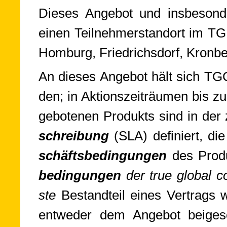
Die­ses An­ge­bot und ins­be­son­
einen Teil­neh­mer­stan­dort im T
Homburg, Friedrichsdorf, Kronber
An die­ses An­ge­bot hält sich TG
den; in Ak­tions­zeit­räu­men bis z
ge­bo­te­nen Pro­dukts sind in der
schrei­bung
(SLA) de­fi­niert, d
schäfts­be­din­gun­gen
des Pro­
be­din­gun­gen
der true glo­bal co
ste
Be­stand­teil eines Ver­trags 
ent­we­der dem An­ge­bot bei­ge