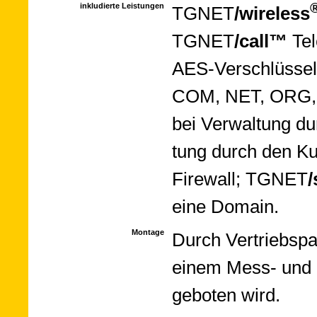
inkludierte Leistungen
TGNET­
/wire­less
TGNET­
/call™
Te­l
AES-Ver­schlüs­se­
COM, NET, ORG, B
bei Ver­wal­tung d
tung durch den K
Fire­wall; TGNET
eine Domain.
Montage
Durch Ver­triebs­p
einem Mess- und Be
ge­boten wird.