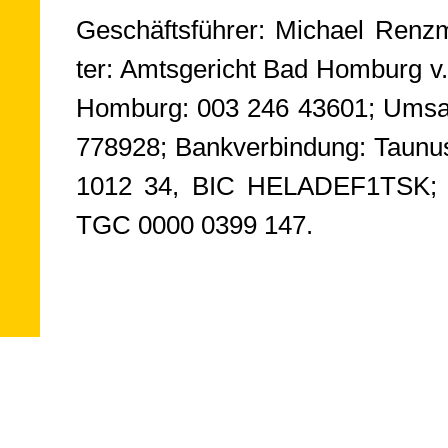
Geschäftsführer: Michael Renzm
ter: Amts­ge­richt Bad Hom­burg
Hom­burg: 003 246 43601; Um­satz­s
778­928; Bank­ver­bin­dung: Tau­
1012 34, BIC HELA­DEF1­TSK; Gläu
TGC 0000 0399 147.