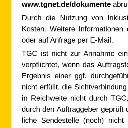
www.tgnet.de/do­ku­men­te
ab­ruf
Durch die Nutzung von Inklusivle
Kos­ten. Wei­te­re In­for­ma­tio­n
oder auf An­frage per E-Mail.
TGC ist nicht zur Annahme eines
ver­pflich­tet, wenn das Auf­trags­fo
Er­geb­nis einer ggf. durch­ge­führ­t
nicht er­füllt, die Sicht­ver­bin­d
in Reich­weite nicht durch TGC,
durch den Auf­trag­ge­ber ge­prüft 
liche Sen­de­stel­le (noch) nicht 