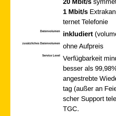
20 Mbit/s
symme­t
1 Mbit/s
Extra­ka
ter­net Te­le­fonie
Datenvolumen
inkludiert
(vo­lu­m
zusätzliches Datenvolumen
ohne Aufpreis
Service Level
Ver­füg­bar­keit m
bes­ser als 99,98%
an­ge­streb­te Wie­d
tag (außer an Feier
scher Sup­port tel
TGC.