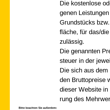
Die kosten­lose ode
genen Leis­tun­gen
Grund­stücks bzw.
fläche, für das/die 
zu­lässig.
Die ge­nann­ten Pre
steuer in der je­we
Die sich aus dem a
den Brutto­prei­se
die­ser Web­site i
rung des Mehr­wert
Bitte beachten Sie außerdem: