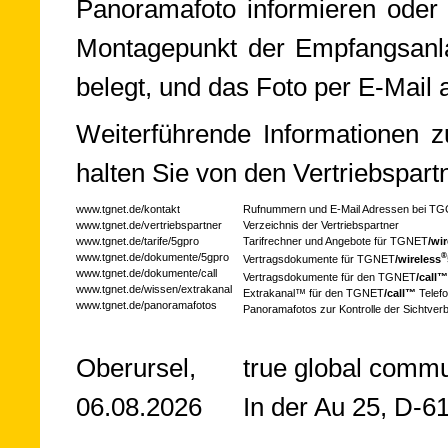
Pa­no­ra­ma­fo­to in­for­mie­ren oder
Mon­ta­ge­punkt der Em­pfangs­an­la
be­legt, und das Foto per E-Mail a
Wei­ter­füh­ren­de In­for­ma­tio­ne
hal­ten Sie von den Ver­triebs­par
www.tgnet.de/kontakt
Rufnummern und E-Mail Adressen bei TG
www.tgnet.de/vertriebspartner
Verzeichnis der Vertriebspartner
www.tgnet.de/tarife/5gpro
Tarifrechner und Angebote für TGNET­
/wir
www.tgnet.de/dokumente/5gpro
®
Vertragsdokumente für TGNET­
/wire­less
www.tgnet.de/dokumente/call
Vertragsdokumente für den TGNET­
/call™
www.tgnet.de/wissen/extrakanal
Extra­kanal™ für den TGNET­
/call™
Telefo
www.tgnet.de/panoramafotos
Panoramafotos zur Kontrolle der Sichtver
Oberursel,
true global comm
06.08.2026
In der Au 25, D-6